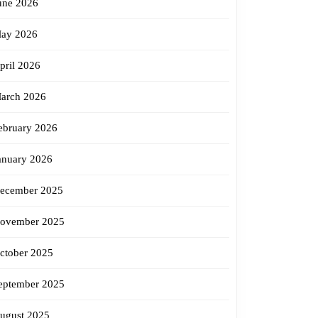
une 2026
ay 2026
pril 2026
arch 2026
ebruary 2026
anuary 2026
ecember 2025
ovember 2025
ctober 2025
eptember 2025
h
ugust 2025