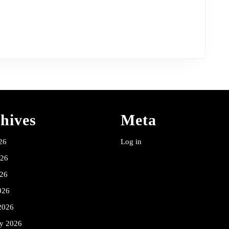
hives
Meta
26
Log in
026
26
026
2026
ry 2026