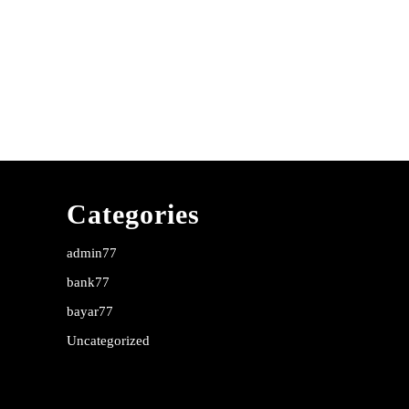
Categories
admin77
bank77
bayar77
Uncategorized