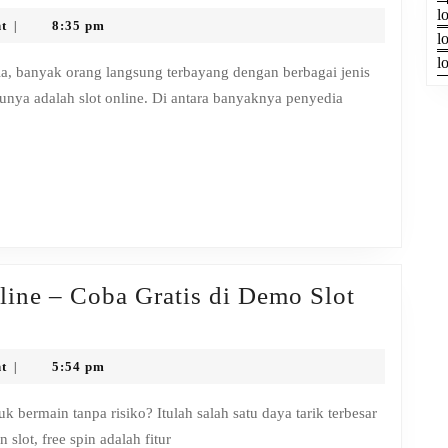
Klaim
l
t
8:35 pm
|
Bonus
l
l
Deposit
unya adalah slot online. Di antara banyaknya penyedia
di
Admin77
Link
nline – Coba Gratis di Demo Slot
t
5:54 pm
|
 slot, free spin adalah fitur