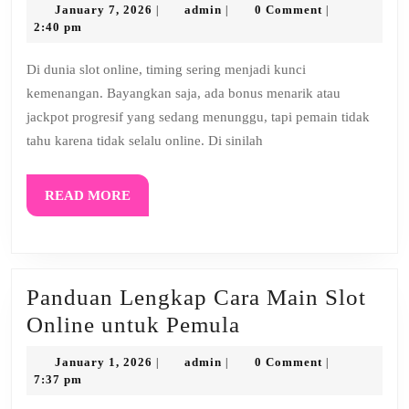
January
admin
January 7, 2026
admin
0 Comment
|
|
|
Slot777:
7,
2:40 pm
2026
Alert
Di dunia slot online, timing sering menjadi kunci
Promo
kemenangan. Bayangkan saja, ada bonus menarik atau
dan
jackpot progresif yang sedang menunggu, tapi pemain tidak
Jackpot
tahu karena tidak selalu online. Di sinilah
READ
READ MORE
MORE
Panduan Lengkap Cara Main Slot
Panduan
Online untuk Pemula
Lengkap
January
admin
January 1, 2026
admin
0 Comment
|
|
|
Cara
1,
7:37 pm
2026
Main