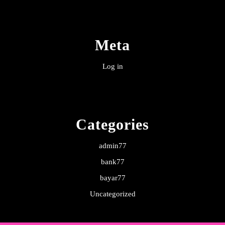
Meta
Log in
Categories
admin77
bank77
bayar77
Uncategorized