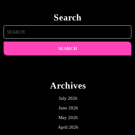
Search
Search
for:
Archives
July 2026
June 2026
May 2026
April 2026