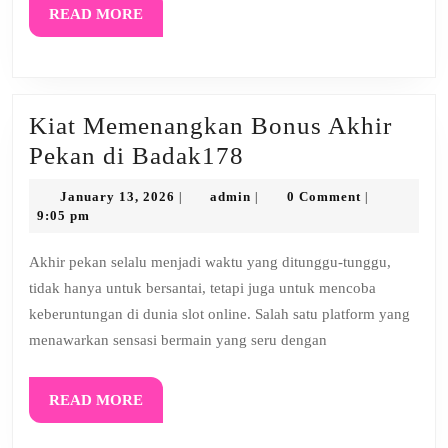
Beda
READ
READ MORE
Jauh
MORE
Gak
Sih?
Kiat Memenangkan Bonus Akhir
Kiat
Pekan di Badak178
Memenangkan
January
admin
January 13, 2026
admin
0 Comment
|
|
|
Bonus
13,
9:05 pm
2026
Akhir
Akhir pekan selalu menjadi waktu yang ditunggu-tunggu,
Pekan
tidak hanya untuk bersantai, tetapi juga untuk mencoba
di
keberuntungan di dunia slot online. Salah satu platform yang
Badak178
menawarkan sensasi bermain yang seru dengan
READ
READ MORE
MORE