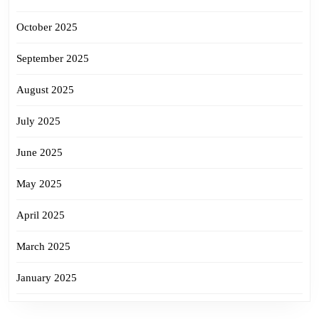
October 2025
September 2025
August 2025
July 2025
June 2025
May 2025
April 2025
March 2025
January 2025