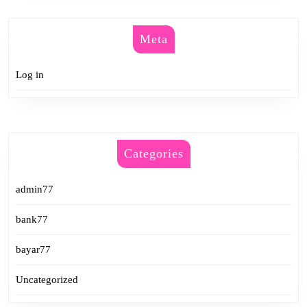
Meta
Log in
Categories
admin77
bank77
bayar77
Uncategorized