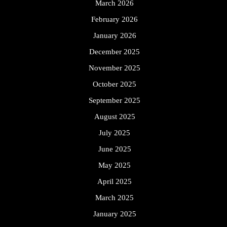
March 2026
February 2026
January 2026
December 2025
November 2025
October 2025
September 2025
August 2025
July 2025
June 2025
May 2025
April 2025
March 2025
January 2025