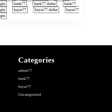
ogin
bank77
bank77 daftar
bank77
ogin
bayar77
bayar77 daftar
bayar77
ogin
Categories
admin77
bank77
bayar77
Uncategorized