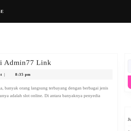
GE
Cara
di Admin77 Link
S
fo
Klaim
t
8:35 pm
|
Bonus
Deposit
unya adalah slot online. Di antara banyaknya penyedia
di
Admin77
Link
J