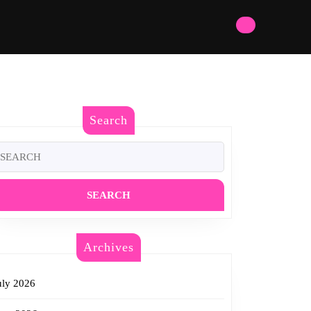
Search
earch
r:
Archives
uly 2026