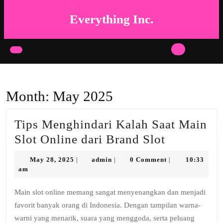
Skip
to
Everything Inc.
content
Skip
to
Open
content
Button
Month:
May 2025
Tips Menghindari Kalah Saat Main
Tips
Slot Online dari Brand Slot
Menghinda
May
admin
May 28, 2025
admin
0 Comment
10:33
|
|
|
Kalah
28,
am
2025
Saat
Main slot online memang sangat menyenangkan dan menjadi
Main
favorit banyak orang di Indonesia. Dengan tampilan warna-
Slot
warni yang menarik, suara yang menggoda, serta peluang