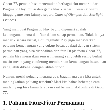
Gacor 77, pemain bisa menemukan berbagai slot menarik dari
Pragmatic Play, mulai dari game klasik seperti
Sweet Bonanza
hingga game seru lainnya seperti
Gates of Olympus
dan
Starlight
Princess
.
Yang membuat Pragmatic Play begitu digemari adalah
keberagaman tema dan fitur dalam setiap permainan. Tidak hanya
menarik secara visual, slot Pragmatic Play juga menawarkan
peluang kemenangan yang cukup besar, apalagi dengan sistem
permainan yang bisa diandalkan dan fair. Di platform Gacor 77,
pemain bisa merasakan sensasi menang yang lebih sering berkat
mesin-mesin yang cenderung memberikan kemenangan besar, atau
yang lebih dikenal dengan istilah
gacor
.
Namun, meski peluang menang ada, bagaimana cara kita untuk
meningkatkan peluang tersebut? Mari kita bahas beberapa cara
mudah yang bisa kamu terapkan saat bermain slot online di Gacor
77.
1.
Pahami Fitur-Fitur Permainan