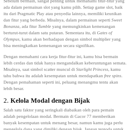
Sebelum bermain, sangat penting untuk memahami fitur-fitur yang
ada dalam permainan slot yang kamu pilih. Setiap game slot, baik
itu dari Pragmatic Play atau penyedia lainnya, memiliki keunikan
dan fitur yang berbeda. Misalnya, dalam permainan seperti
Sweet
Bonanza
, ada fitur
Tumble
yang memungkinkan kemenangan
berturut-turut dalam satu putaran. Sementara itu, di
Gates of
Olympus
, kamu akan berhadapan dengan simbol multiplier yang
bisa meningkatkan kemenangan secara signifikan.
Dengan memahami cara kerja fitur-fitur ini, kamu bisa bermain
lebih cerdas dan tidak hanya mengandalkan keberuntungan semata.
Misalnya, saat simbol scatter muncul di
Starlight Princess
, kamu
tahu bahwa itu adalah kesempatan untuk mendapatkan
free spins
.
Dengan pemahaman seperti ini, peluang menangmu tentu akan
lebih besar.
2.
Kelola Modal dengan Bijak
Salah satu faktor yang seringkali diabaikan oleh para pemain
adalah pengelolaan modal. Bermain di Gacor 77 memberikan
banyak kesempatan untuk menang besar, namun kamu juga perlu
mengelola dana yang dimiliki dengan bijak. Jangan tergoda untuk