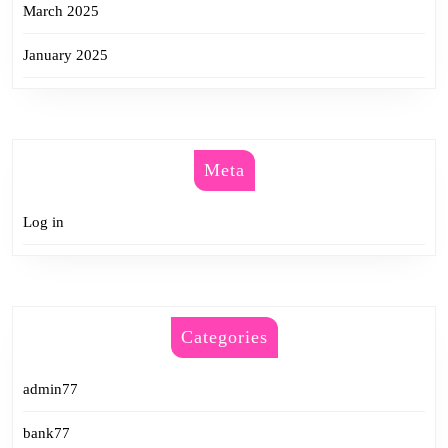
March 2025
January 2025
Meta
Log in
Categories
admin77
bank77