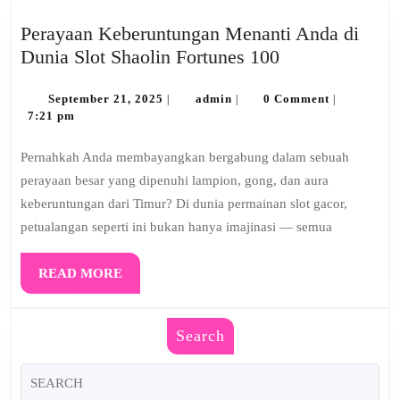
Perayaan Keberuntungan Menanti Anda di
Perayaan
Dunia Slot Shaolin Fortunes 100
Keberuntungan
September
admin
Menanti
September 21, 2025
admin
0 Comment
|
|
|
21,
7:21 pm
Anda
2025
di
Pernahkah Anda membayangkan bergabung dalam sebuah
Dunia
perayaan besar yang dipenuhi lampion, gong, dan aura
Slot
keberuntungan dari Timur? Di dunia permainan slot gacor,
Shaolin
petualangan seperti ini bukan hanya imajinasi — semua
Fortunes
100
READ
READ MORE
MORE
Search
Search
for: