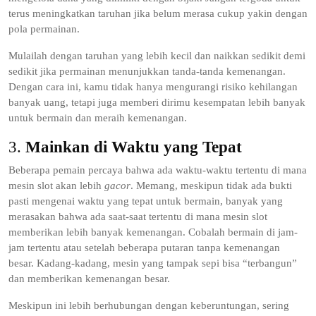
terus meningkatkan taruhan jika belum merasa cukup yakin dengan
pola permainan.
Mulailah dengan taruhan yang lebih kecil dan naikkan sedikit demi
sedikit jika permainan menunjukkan tanda-tanda kemenangan.
Dengan cara ini, kamu tidak hanya mengurangi risiko kehilangan
banyak uang, tetapi juga memberi dirimu kesempatan lebih banyak
untuk bermain dan meraih kemenangan.
3.
Mainkan di Waktu yang Tepat
Beberapa pemain percaya bahwa ada waktu-waktu tertentu di mana
mesin slot akan lebih
gacor
. Memang, meskipun tidak ada bukti
pasti mengenai waktu yang tepat untuk bermain, banyak yang
merasakan bahwa ada saat-saat tertentu di mana mesin slot
memberikan lebih banyak kemenangan. Cobalah bermain di jam-
jam tertentu atau setelah beberapa putaran tanpa kemenangan
besar. Kadang-kadang, mesin yang tampak sepi bisa “terbangun”
dan memberikan kemenangan besar.
Meskipun ini lebih berhubungan dengan keberuntungan, sering