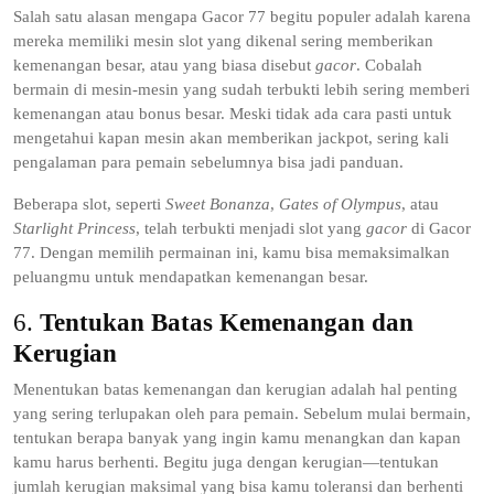
Salah satu alasan mengapa Gacor 77 begitu populer adalah karena
mereka memiliki mesin slot yang dikenal sering memberikan
kemenangan besar, atau yang biasa disebut
gacor
. Cobalah
bermain di mesin-mesin yang sudah terbukti lebih sering memberi
kemenangan atau bonus besar. Meski tidak ada cara pasti untuk
mengetahui kapan mesin akan memberikan jackpot, sering kali
pengalaman para pemain sebelumnya bisa jadi panduan.
Beberapa slot, seperti
Sweet Bonanza
,
Gates of Olympus
, atau
Starlight Princess
, telah terbukti menjadi slot yang
gacor
di Gacor
77. Dengan memilih permainan ini, kamu bisa memaksimalkan
peluangmu untuk mendapatkan kemenangan besar.
6.
Tentukan Batas Kemenangan dan
Kerugian
Menentukan batas kemenangan dan kerugian adalah hal penting
yang sering terlupakan oleh para pemain. Sebelum mulai bermain,
tentukan berapa banyak yang ingin kamu menangkan dan kapan
kamu harus berhenti. Begitu juga dengan kerugian—tentukan
jumlah kerugian maksimal yang bisa kamu toleransi dan berhenti