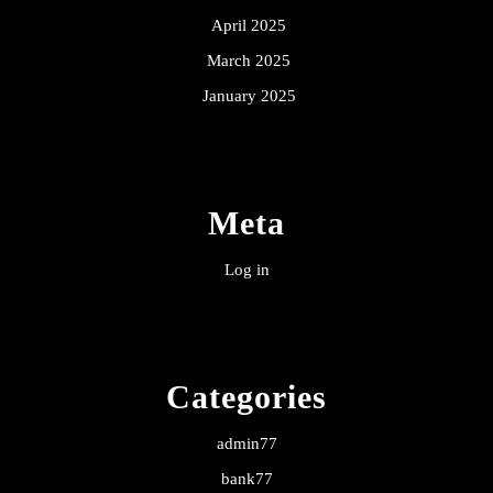
April 2025
March 2025
January 2025
Meta
Log in
Categories
admin77
bank77