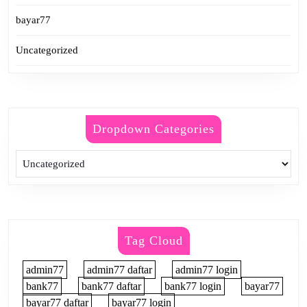
bayar77
Uncategorized
Dropdown Categories
Tag Cloud
admin77
admin77 daftar
admin77 login
bank77
bank77 daftar
bank77 login
bayar77
bayar77 daftar
bayar77 login