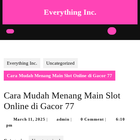
Skip
to
Everything Inc.
content
Skip
to
Open
content
Button
Everything Inc.
Uncategorized
Cara Mudah Menang Main Slot Online di Gacor 77
Cara Mudah Menang Main Slot
Online di Gacor 77
March
admin
March 11, 2025
admin
0 Comment
6:10
|
|
|
11,
pm
2025