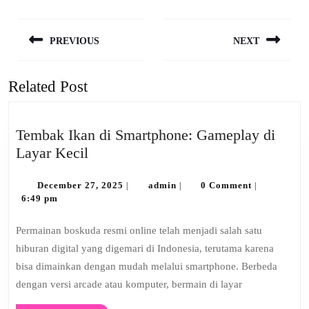
Post
navigation
PREVIOUS
NEXT
Previous
Next
post:
post:
Related Post
Tembak Ikan di Smartphone: Gameplay di
Tembak
Layar Kecil
Ikan
di
December
admin
December 27, 2025
admin
0 Comment
|
|
|
27,
6:49 pm
Smartphone:
2025
Gameplay
Permainan boskuda resmi online telah menjadi salah satu
di
hiburan digital yang digemari di Indonesia, terutama karena
Layar
bisa dimainkan dengan mudah melalui smartphone. Berbeda
Kecil
dengan versi arcade atau komputer, bermain di layar