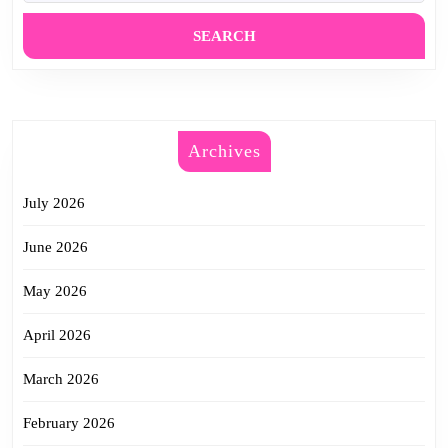
Archives
July 2026
June 2026
May 2026
April 2026
March 2026
February 2026