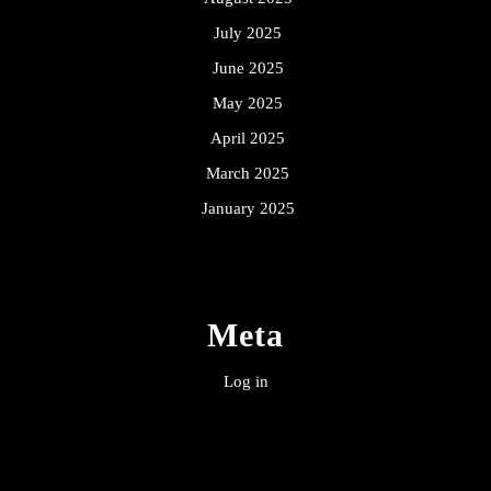
July 2025
June 2025
May 2025
April 2025
March 2025
January 2025
Meta
Log in