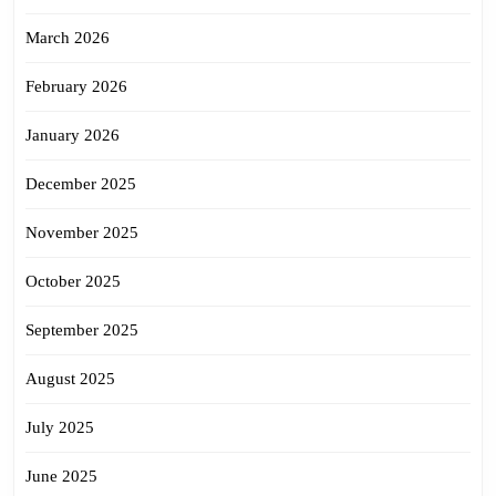
March 2026
February 2026
January 2026
December 2025
November 2025
October 2025
September 2025
August 2025
July 2025
June 2025