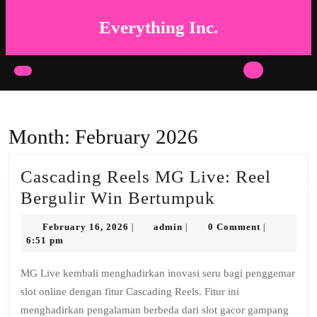
Skip
to
Everything Inc.
content
Skip
to
Open
content
Button
Month:
February 2026
Cascading Reels MG Live: Reel
Cascading
Bergulir Win Bertumpuk
Reels
February
admin
February 16, 2026
admin
0 Comment
|
|
|
MG
16,
6:51 pm
2026
Live:
MG Live kembali menghadirkan inovasi seru bagi penggemar
Reel
slot online dengan fitur Cascading Reels. Fitur ini
Bergulir
menghadirkan pengalaman berbeda dari slot gacor gampang