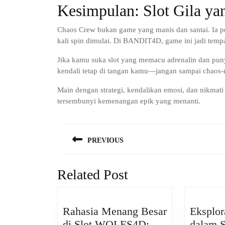
Kesimpulan: Slot Gila ya
Chaos Crew bukan game yang manis dan santai. Ia pen
kali spin dimulai. Di BANDIT4D, game ini jadi tempa
Jika kamu suka slot yang memacu adrenalin dan puny
kendali tetap di tangan kamu—jangan sampai chaos-
Main dengan strategi, kendalikan emosi, dan nikmati
tersembunyi kemenangan epik yang menanti.
Post
navigation
PREVIOUS
Previous
post:
Related Post
Rahasia Menang Besar
Eksplor
di Slot WOLES4D:
dalam S