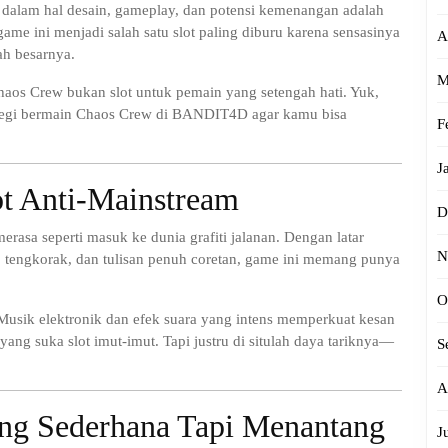
 dalam hal desain, gameplay, dan potensi kemenangan adalah
 game ini menjadi salah satu slot paling diburu karena sensasinya
A
ah besarnya.
M
haos Crew bukan slot untuk pemain yang setengah hati. Yuk,
strategi bermain Chaos Crew di BANDIT4D agar kamu bisa
F
J
ot Anti-Mainstream
D
sa seperti masuk ke dunia grafiti jalanan. Dengan latar
N
s, tengkorak, dan tulisan penuh coretan, game ini memang punya
O
”. Musik elektronik dan efek suara yang intens memperkuat kesan
ang suka slot imut-imut. Tapi justru di situlah daya tariknya—
S
A
ng Sederhana Tapi Menantang
J