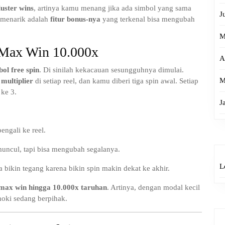
uster wins
, artinya kamu menang jika ada simbol yang sama
J
 menarik adalah
fitur bonus-nya
yang terkenal bisa mengubah
M
 Max Win 10.000x
A
bol free spin
. Di sinilah kekacauan sesungguhnya dimulai.
M
multiplier
di setiap reel, dan kamu diberi tiga spin awal. Setiap
 ke 3.
J
ngali ke reel.
muncul, tapi bisa mengubah segalanya.
L
sa bikin tegang karena bikin spin makin dekat ke akhir.
max win hingga 10.000x taruhan
. Artinya, dengan modal kecil
hoki sedang berpihak.