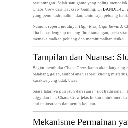
peruntungan. Salah satu game yang paling mencolok
Chaos Crew dari Hacksaw Gaming. Di
BANDIT4D
,
yang penuh adrenalin—dan, tentu saja, peluang hadi
Namun, seperti judulnya,
High Risk, High Reward
, C
kita bahas lengkap tentang fitur, tantangan, serta 
memaksimalkan peluang dan meminimalkan risiko.
Tampilan dan Nuansa: Sl
Begitu membuka Chaos Crew, kamu akan langsung mera
belakang gelap, simbol aneh seperti kucing misteriu
karakter yang tidak biasa.
Suara latarnya pun jauh dari suara “slot tradisional
edgy dan liar. Chaos Crew jelas bukan untuk mereka y
anti mainstream dan penuh kejutan.
Mekanisme Permainan ya