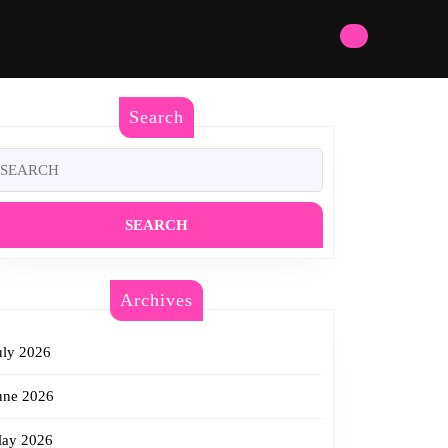
Search
earch
r:
Archives
uly 2026
une 2026
ay 2026