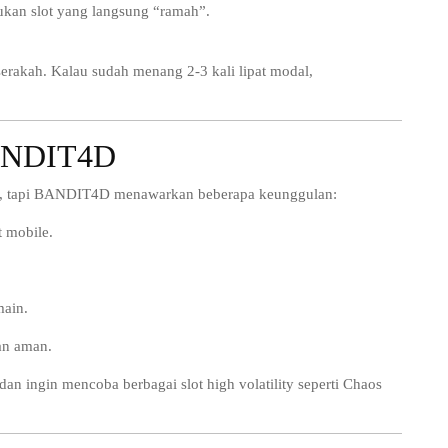
ukan slot yang langsung “ramah”.
serakah. Kalau sudah menang 2-3 kali lipat modal,
BANDIT4D
rm, tapi BANDIT4D menawarkan beberapa keunggulan:
 mobile.
ain.
an aman.
an ingin mencoba berbagai slot high volatility seperti Chaos