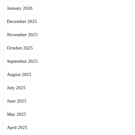
January 2026
December 2025
November 2025
October 2025
September 2025
August 2025
July 2025
June 2025
May 2025
April 2025