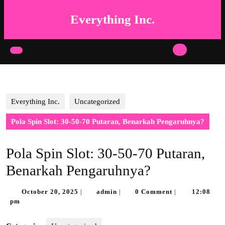
Skip
to
Everything Inc.
content
Skip
to
Open
content
Button
Everything Inc.
Uncategorized
Pola Spin Slot: 30-50-70 Putaran, Benarkah Pengaruhnya?
Pola Spin Slot: 30-50-70 Putaran,
Benarkah Pengaruhnya?
October
admin
October 20, 2025
admin
0 Comment
12:08
|
|
|
20,
pm
2025