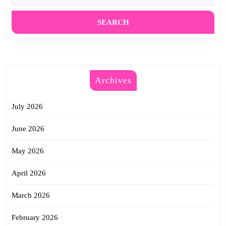
Archives
July 2026
June 2026
May 2026
April 2026
March 2026
February 2026