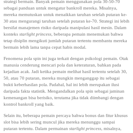
strategi bermain. Banyak pemain menggunakan pola 30-50-70
sebagai panduan untuk mengatur bankroll mereka. Misalnya,
mereka memutuskan untuk menaikkan taruhan setelah putaran ke-
30 atau mengurangi taruhan setelah putaran ke-70. Strategi ini lebih
bersifat manajemen risiko daripada manipulasi hasil mesin. Dalam
konteks
starlight princess
, beberapa pemain menemukan bahwa
tetap disiplin mengikuti jumlah putaran tertentu membantu mereka
bermain lebih lama tanpa cepat habis modal.
Fenomena pola spin ini juga terkait dengan psikologi pemain. Otak
manusia cenderung mencari pola dan keteraturan, bahkan pada
kejadian acak. Jadi ketika pemain melihat hasil tertentu setelah 30,
50, atau 70 putaran, mereka mungkin menganggap itu sebagai
bukti keberhasilan pola. Padahal, hal ini lebih merupakan ilusi
daripada fakta statistik. Mengandalkan pola spin sebagai jaminan
kemenangan bisa berisiko, terutama jika tidak diimbangi dengan
kontrol bankroll yang baik.
Selain itu, beberapa pemain percaya bahwa bonus dan fitur khusus
slot bisa lebih sering muncul jika mereka menunggu sampai
putaran tertentu. Dalam permainan
starlight princess
, misalnya,